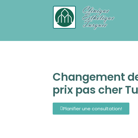
Chirurgie Esthetique Turquie tout c
Changement de 
prix pas cher T
Planifier une consultation!