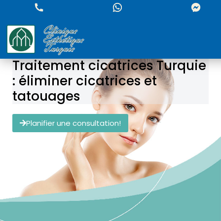
Traitement cicatrices Turquie
: éliminer cicatrices et
tatouages
Planifier une consultation!