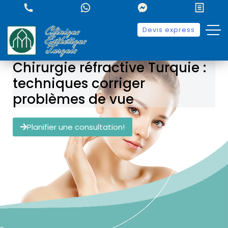
Devis express
Chirurgie réfractive Turquie :
techniques corriger
problèmes de vue
Planifier une consultation!