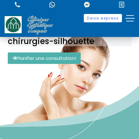
Devis express
chirurgies-silhouette
Planifier une consultation!