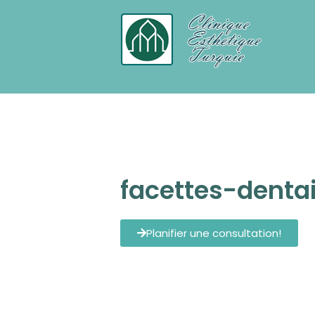
Chirurgie Esthetique Turquie tout c
facettes-dentai
Planifier une consultation!