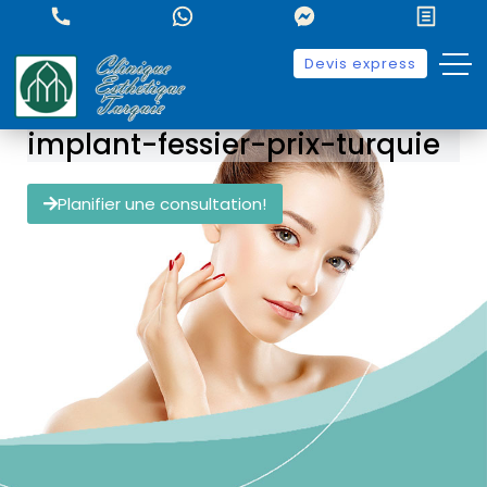
Devis express
implant-fessier-prix-turquie
Planifier une consultation!