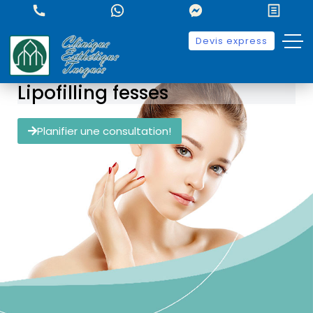
Devis express
Lipofilling fesses
Planifier une consultation!