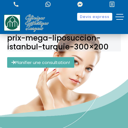
Devis express
prix-mega-liposuccion-
istanbul-turquie-300×200
Planifier une consultation!