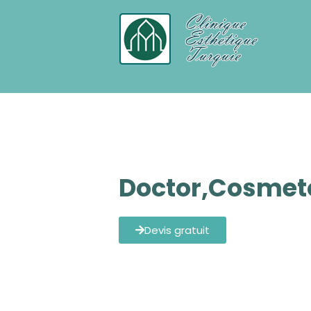
Chirurgie Esthetique Turquie tout c
Doctor,Cosmeto
Devis gratuit