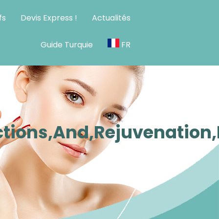
fs
Devis Express !
Actualités
Guide Turquie
FR
ctions,And,Rejuvenation