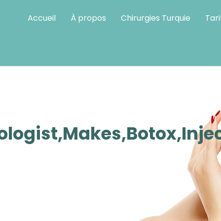
Accueil
À propos
Chirurgies Turquie
Tari
ompris
logist,Makes,Botox,Inje