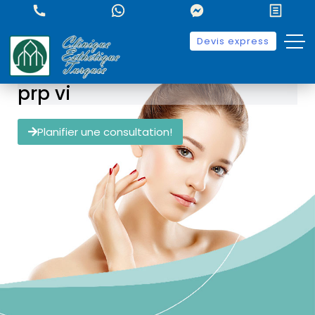
Devis express
prp vi
Planifier une consultation!