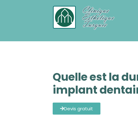
Chirurgie Esthetique Turquie tout c
Quelle est la du
implant dentair
Devis gratuit