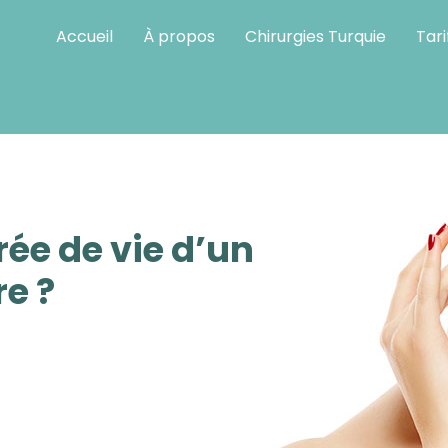
Accueil
À propos
Chirurgies Turquie
Tari
ompris
rée de vie d’un
e ?