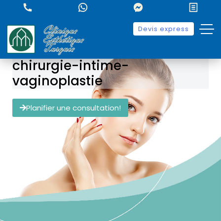
Devis express
chirurgie-intime-
vaginoplastie
Planifier une consultation!