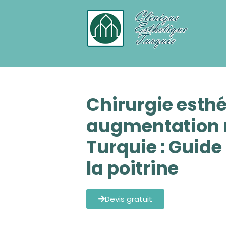
Chirurgie Esthetique Turquie tout c
Chirurgie esth
augmentation
Turquie : Guide 
la poitrine
Devis gratuit