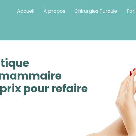
Accueil
À propos
Chirurgies Turquie
Tari
ompris
étique
 mammaire
prix pour refaire