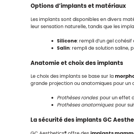
Options d’implants et matériaux
Les implants sont disponibles en divers maté
leur sensation naturelle, tandis que les impla
Silicone
: rempli d’un gel cohésif
Salin
: rempli de solution salin
Anatomie et choix des implants
Le choix des implants se base sur la
morpho
grande projection ou anatomiques pour un a
Prothèses rondes
: pour un effe
Prothèses anatomiques
: pour su
La sécurité des implants GC Aesthe
GC Aesthetics® offre des
implants mammai