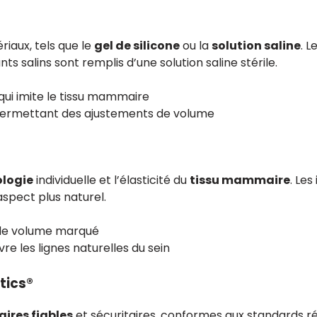
riaux, tels que le
gel de silicone
ou la
solution saline
. L
nts salins sont remplis d’une solution saline stérile.
 qui imite le tissu mammaire
e, permettant des ajustements de volume
logie
individuelle et l’élasticité du
tissu mammaire
. Le
spect plus naturel.
t de volume marqué
ivre les lignes naturelles du sein
tics®
res fiables
et sécuritaires, conformes aux standards ré