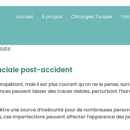
ie
Accueil
À propos
Chirurgies Turquie
Tari
oplastie en Turquie
est une option idéale pour les habit
cherche d’un changement esthétique
élégant, naturel et
ompris
 suite
faciale post-accident
nquiétant, mais il est plus courant qu’on ne le pense, sur
ces peuvent laisser des traces visibles, perturbant l’ha
 être une source d’insécurité pour de nombreuses personn
s, ces imperfections peuvent affecter l’apparence des ja