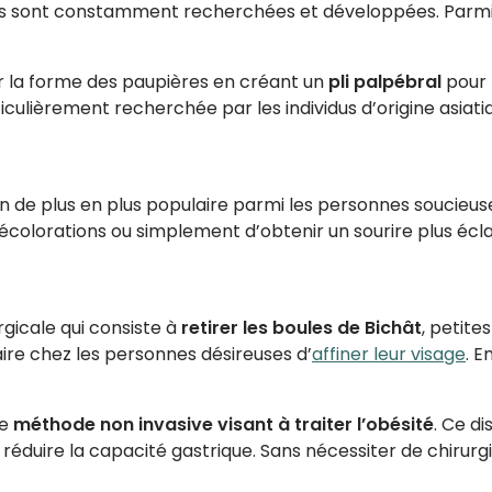
s sont constamment recherchées et développées. Parmi 
er la forme des paupières en créant un
pli palpébral
pour 
rticulièrement recherchée par les individus d’origine asia
n de plus en plus populaire parmi les personnes soucieuse
s décolorations ou simplement d’obtenir un sourire plus écl
rgicale qui consiste à
retirer les boules de Bichât
, petite
aire chez les personnes désireuses d’
affiner leur visage
. E
ne
méthode non invasive visant à traiter l’obésité
. Ce di
duire la capacité gastrique. Sans nécessiter de chirurgie,