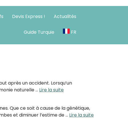
fs
Devis Express !
Actualités
Guide Turquie
FR
ants du
Québec, Montréal, Gatineau,
 plus accessible
.
tout après un accident. Lorsqu’un
rmonie naturelle …
Lire la suite
es. Que ce soit à cause de la génétique,
mbes et diminuer l’estime de …
Lire la suite