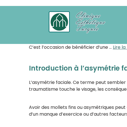
Catégorie :
Chirurgie Turqu
Choisir un
pack Kératopigmentation + Rhin
Sherbrooke, Trois-Rivières et Lévis
à la re
Chirurgie Esthetique Turquie tout c
C’est l’occasion de bénéficier d’une …
Lire la
Introduction à l’asymétrie 
L’asymétrie faciale. Ce terme peut sembler i
traumatisme touche le visage, les conséquen
Avoir des mollets fins ou asymétriques peut
d’un manque d’exercice ou d’autres facteur