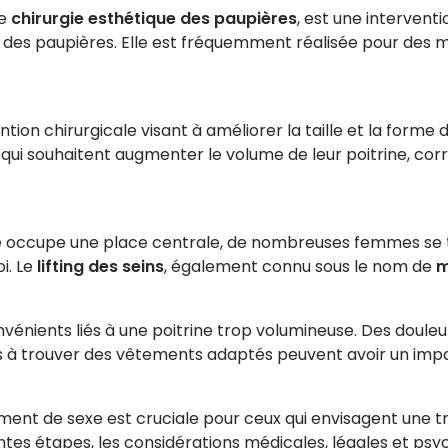
ée
chirurgie esthétique des paupières
, est une interventi
s des paupières. Elle est fréquemment réalisée pour des 
ntion chirurgicale visant à améliorer la taille et la form
qui souhaitent augmenter le volume de leur poitrine, corr
 occupe une place centrale, de nombreuses femmes se to
i. Le
lifting des seins
, également connu sous le nom de
m
énients liés à une poitrine trop volumineuse. Des doul
és à trouver des vêtements adaptés peuvent avoir un impac
 de sexe est cruciale pour ceux qui envisagent une tran
érentes étapes, les considérations médicales, légales et p