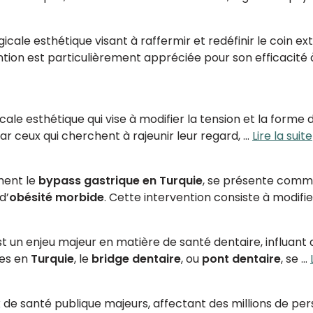
icale esthétique visant à raffermir et redéfinir le coin ext
tion est particulièrement appréciée pour son efficacité à 
ale esthétique qui vise à modifier la tension et la forme de
ar ceux qui cherchent à rajeunir leur regard, …
Lire la suite
ement le
bypass gastrique en Turquie
, se présente comme
d’
obésité morbide
. Cette intervention consiste à modifi
 enjeu majeur en matière de santé dentaire, influant au
les en
Turquie
, le
bridge dentaire
, ou
pont dentaire
, se …
ux de santé publique majeurs, affectant des millions de pe